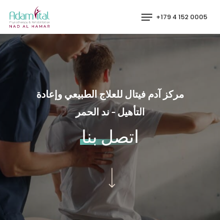
p
Menu
0005 152 4 179+
o
n
t
مركز آدم فيتال للعلاج الطبيعي وإعادة
التأهيل - ند الحمر
اتصل بنا
Navigate to the next section