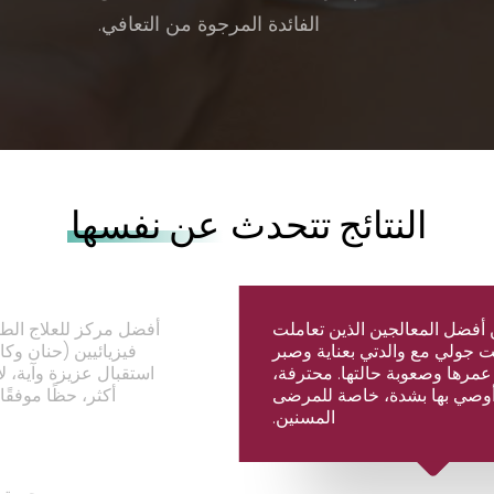
الفائدة المرجوة من التعافي.
النتائج تتحدث
عن نفسها
أفضل المعالجين الذين تعاملت
أفضل مركز للعلاج الط
ت جولي مع والدتي بعناية وصبر
فيزيائيين (حنان وك
عمرها وصعوبة حالتها. محترفة،
استقبال عزيزة وآية، ل
أوصي بها بشدة، خاصة للمرضى
أكثر، حظًا موفقًا
المسنين.