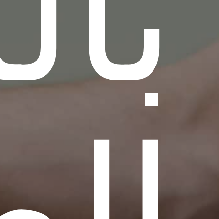
بال
الص