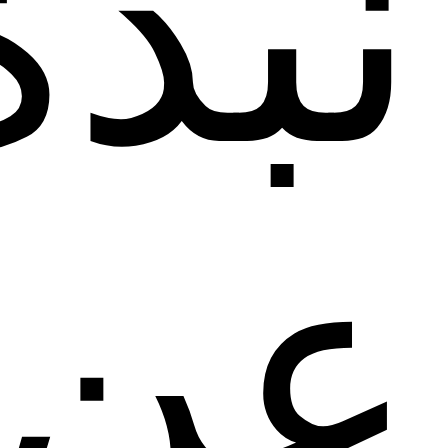
نبذة
عن