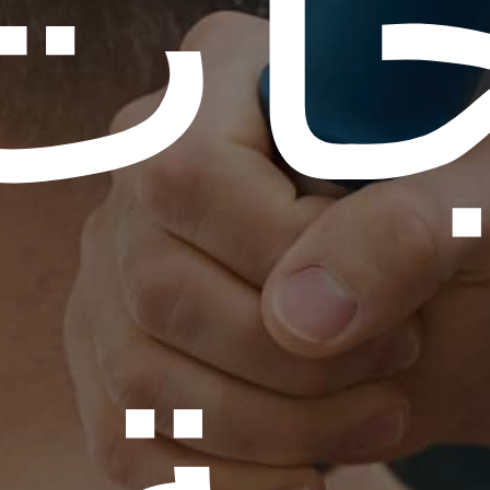
جات
ية