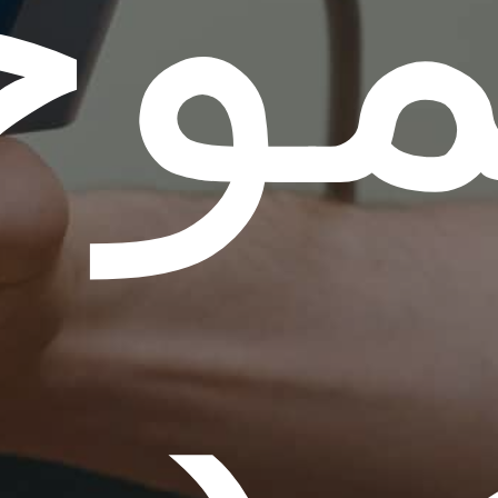
مو
دم