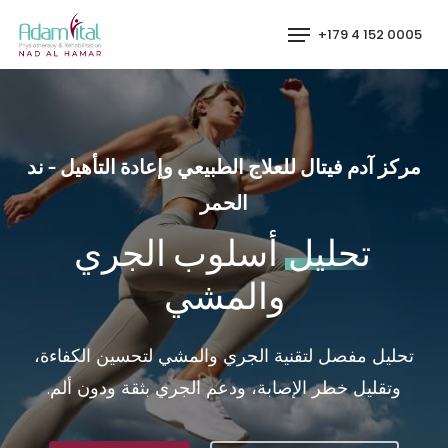
p
Menu
0005 152 4 179+
o
n
t
مركز آدم فيتال للعلاج الطبيعي وإعادة التأهيل - ند
الحمر
تحليل
أسلوب الجري
والمشي
تحليل مفصل لتقنية الجري والمشي لتحسين الكفاءة،
وتقليل خطر الإصابة، ودعم الجري بثقة ودون ألم.