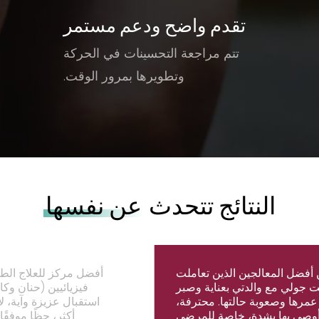
تقدم واضح ودعم مستمر
تتم مراجعة التحسينات في الحركة
وتطويرها بمرور الوقت.
النتائج تتحدث
عن نفسها
أفضل المعالجين الذين تعاملت
أفضل مركز للعلاج الط
ت جولي مع والدتي بعناية وصبر
فيزيائيين (حنان وك
عمرها وصعوبة حالتها. محترفة،
استقبال عزيزة وآية، ل
أوصي بها بشدة، خاصة للمرضى
أكثر، حظًا موفقًا