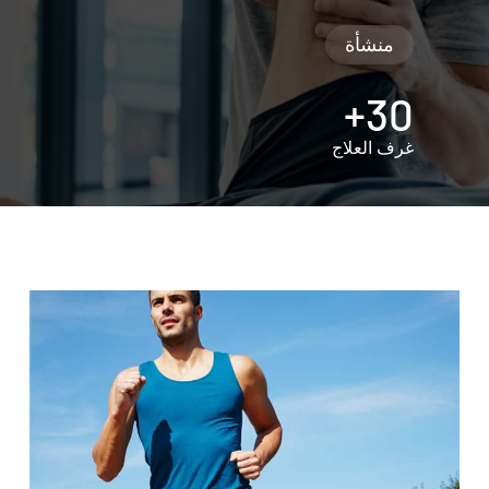
منشأة
30+
غرف العلاج