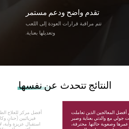
تقدم واضح ودعم مستمر
تتم مراقبة قرارات العودة إلى اللعب
وتعديلها بعناية.
النتائج تتحدث
عن نفسها
أفضل المعالجين الذين تعاملت
أفضل مركز للعلاج الط
ت جولي مع والدتي بعناية وصبر
فيزيائيين (حنان وك
عمرها وصعوبة حالتها. محترفة،
استقبال عزيزة وآية، ل