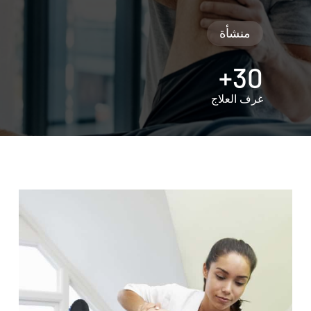
منشأة
30+
غرف العلاج