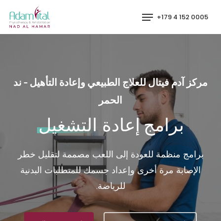
p
Menu
0005 152 4 179+
o
n
t
مركز آدم فيتال للعلاج الطبيعي وإعادة التأهيل - ند
الحمر
برامج إعادة
التشغيل
برامج منظمة للعودة إلى اللعب مصممة لتقليل خطر
الإصابة مرة أخرى وإعداد جسمك للمتطلبات البدنية
للرياضة.